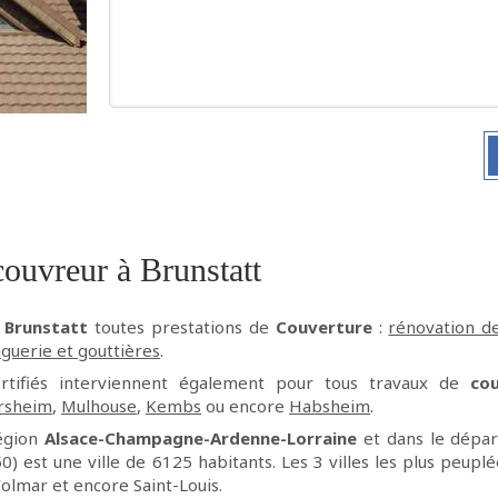
ouvreur à Brunstatt
à
Brunstatt
toutes prestations de
Couverture
:
rénovation de
nguerie et gouttières
.
ertifiés interviennent également pour tous travaux de
co
rsheim
,
Mulhouse
,
Kembs
ou encore
Habsheim
.
région
Alsace-Champagne-Ardenne-Lorraine
et dans le dépa
) est une ville de 6125 habitants. Les 3 villes les plus peup
olmar et encore Saint-Louis.