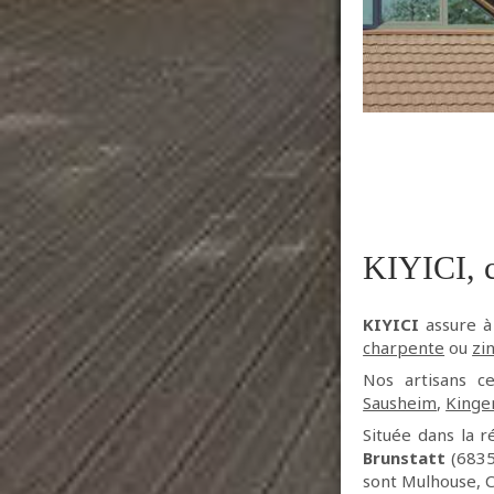
KIYICI, c
KIYICI
assure 
charpente
ou
zi
Nos artisans c
Sausheim
,
Kinge
Située dans la 
Brunstatt
(68350
sont Mulhouse, C