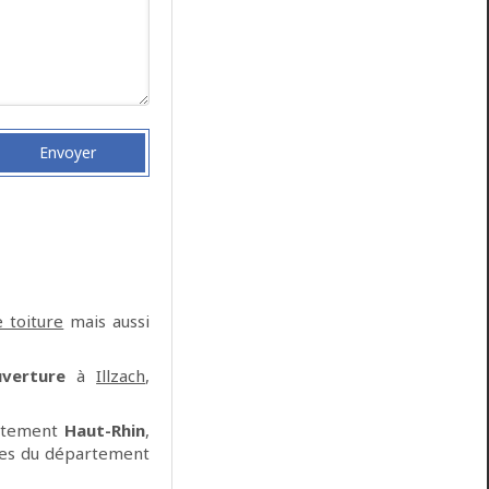
Envoyer
 toiture
mais aussi
uverture
à
Illzach
,
rtement
Haut-Rhin
,
lées du département