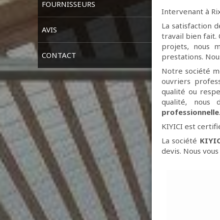
FOURNISSEURS
Intervenant à Ri
La satisfaction d
AVIS
travail bien fait
projets, nous 
CONTACT
prestations. Nou
Notre société me
ouvriers profess
qualité ou respe
qualité, nous 
professionnelle
KIYICI est certif
La société
KIYI
devis. Nous vous