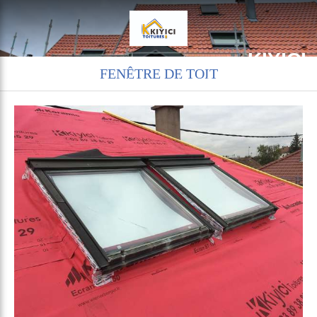
KIYICI
FENÊTRE DE TOIT
Charpente couverture zinguerie à Rixheim