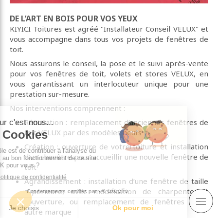
DE L’ART EN BOIS POUR VOS YEUX
KIYICI Toitures est agréé "Installateur Conseil VELUX" et
vous accompagne dans tous vos projets de fenêtres de
toit.
Nous assurons le conseil, la pose et le suivi après-vente
pour vos fenêtres de toit, volets et stores VELUX, en
vous garantissant un interlocuteur unique pour une
prestation sur-mesure.
Nos interventions comprennent :
Rénovation : remplacement d’anciennes fenêtres de
toit VELUX par des modèles neufs
Création : ouverture de votre toiture et installation
d’un chevêtre pour accueillir une nouvelle fenêtre de
toit
Agrandissement : installation d’une fenêtre de taille
supérieure, avec modification de charpente et
couverture, ou remplacement de fenêtres d’une
autre marque