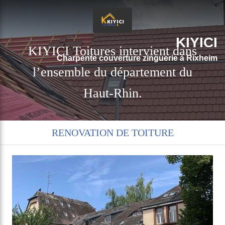
KIYICI
KIYICI Toitures intervient dans
Charpente couverture zinguerie à Rixheim
l’ensemble du département du
Haut-Rhin.
RENOVATION DE TOITURE