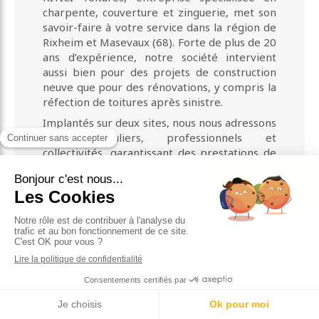
charpente, couverture et zinguerie, met son
savoir-faire à votre service dans la région de
Rixheim et Masevaux (68). Forte de plus de 20
ans d’expérience, notre société intervient
aussi bien pour des projets de construction
neuve que pour des rénovations, y compris la
réfection de toitures après sinistre.
Implantés sur deux sites, nous nous adressons
aux particuliers, professionnels et
collectivités, garantissant des prestations de
haute qualité réalisées par une équipe
qualifiée et expérimentée. Notre expertise
nous permet d’intervenir sur une large
gamme de projets, qu’ils soient privés ou
publics.
KIYICI Toitures est également agréé
"Installateur Conseil VELUX".
Vous avez un projet ? Besoin d’un conseil ou
d’un devis ? Contactez-nous via notre site ou
par téléphone. Nous serons ravis de vous