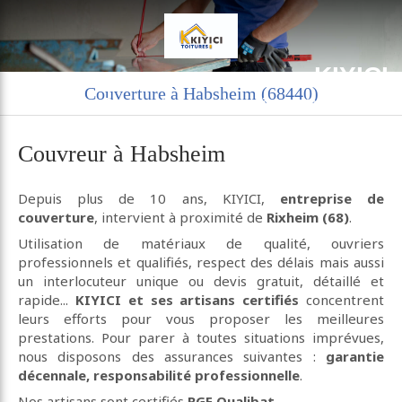
KIYICI
Couverture à Habsheim (68440)
Charpente couverture zinguerie à Rixheim
Couvreur à Habsheim
Depuis plus de 10 ans, KIYICI,
entreprise de
couverture
, intervient à proximité de
Rixheim (68)
.
Utilisation de matériaux de qualité, ouvriers
professionnels et qualifiés, respect des délais mais aussi
un interlocuteur unique ou devis gratuit, détaillé et
rapide...
KIYICI et ses artisans certifiés
concentrent
leurs efforts pour vous proposer les meilleures
prestations. Pour parer à toutes situations imprévues,
nous disposons des assurances suivantes :
garantie
décennale, responsabilité professionnelle
.
Nos artisans sont certifiés
RGE Qualibat
.